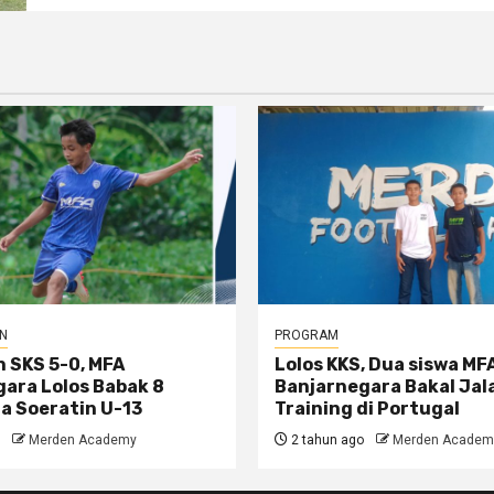
N
PROGRAM
 SKS 5-0, MFA
Lolos KKS, Dua siswa MF
ara Lolos Babak 8
Banjarnegara Bakal Jal
la Soeratin U-13
Training di Portugal
Merden Academy
2 tahun ago
Merden Academ