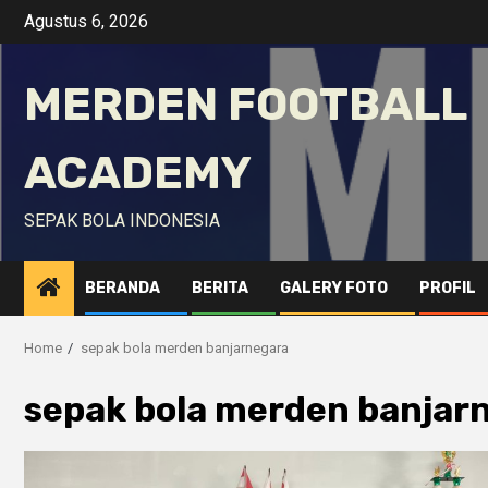
Skip
Agustus 6, 2026
to
content
MERDEN FOOTBALL
ACADEMY
SEPAK BOLA INDONESIA
BERANDA
BERITA
GALERY FOTO
PROFIL
Home
sepak bola merden banjarnegara
sepak bola merden banjar