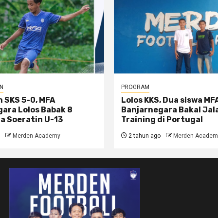
N
PROGRAM
 SKS 5-0, MFA
Lolos KKS, Dua siswa MF
ara Lolos Babak 8
Banjarnegara Bakal Jal
la Soeratin U-13
Training di Portugal
Merden Academy
2 tahun ago
Merden Academ