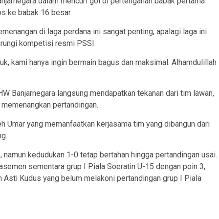
anjarnegara dalam mencuri gol di pertengahan babak pertama
s ke babak 16 besar.
enangan di laga perdana ini sangat penting, apalagi laga ini
rungi kompetisi resmi PSSI.
k, kami hanya ingin bermain bagus dan maksimal. Alhamdulillah
 HW Banjarnegara langsung mendapatkan tekanan dari tim lawan,
il memenangkan pertandingan.
leh Umar yang memanfaatkan kerjasama tim yang dibangun dari
ng.
an, namun kedudukan 1-0 tetap bertahan hingga pertandingan usai.
asemen sementara grup I Piala Soeratin U-15 dengan poin 3,
 Asti Kudus yang belum melakoni pertandingan grup I Piala