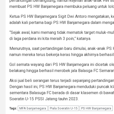
pertandingan berlangsung, namun kejelian anak-anak HW B
membuat PS HW Banjarnegara membuka peluang untuk lolo
Ketua PS HW Banjarnegara Sigit Dwi Antoro mengatakan, kem
adalah kali pertama bagi PS HW Banjarnegara dalam menga
“Sejak awal, kami memang tidak mematok target muluk-mulu
di laga perdana ini kita meraih 3 poin,” katanya.
Menurutnya, saat pertandingan baru dimulai, anak-anak PS
namun mereka terus bekerja keras hingga akhirnya berhas
Gol semata wayang dari PS HW Banjarnegara ini dicetak o
belakang hingga berhasil merobek jala Balasga FC Semara
Aksi jual beli serangan terus terjadi sepanjang pertanding
Dengan hasil ini, PS HW Banjarnegara menduduki puncak kl
sementara Balasuga FC berada di dasar klasemen di bawah
Soeratin U-15 PSSI Jateng tauhn 2023.
MFA banjarnegara
Piala Soeratin U-15
PS HW Banjarnegara
Tags: