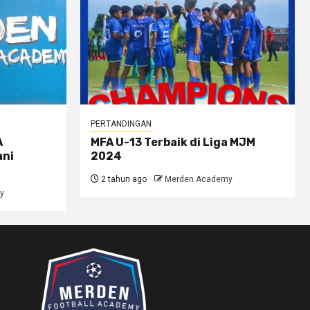
PERTANDINGAN
A
MFA U-13 Terbaik di Liga MJM
ani
2024
2 tahun ago
Merden Academy
y