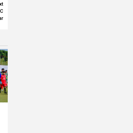
xt
FC
ar