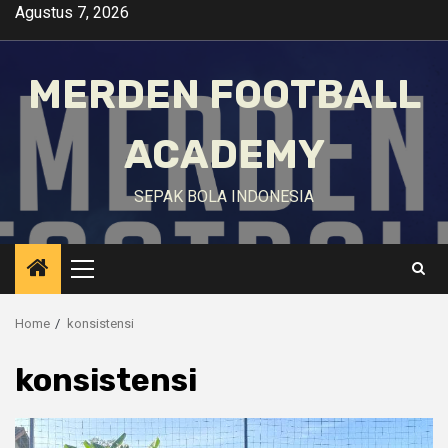
Skip
Agustus 7, 2026
to
content
MERDEN FOOTBALL
ACADEMY
SEPAK BOLA INDONESIA
Primary
Menu
Home
konsistensi
konsistensi