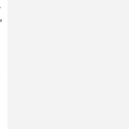
?
a
.