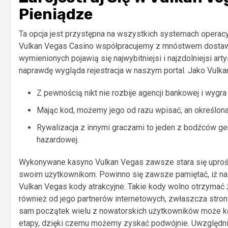
Pieniądze
Ta opcja jest przystępna na wszystkich systemach operacy
Vulkan Vegas Casino współpracujemy z mnóstwem dosta
wymienionych pojawią się najwybitniejsi i najzdolniejsi art
naprawdę wygląda rejestracja w naszym portal. Jako Vulka
Z pewnością nikt nie rozbije agencji bankowej i wygr
Mając kod, możemy jego od razu wpisać, an określona
Rywalizacja z innymi graczami to jeden z bodźców g
hazardowej.
Wykonywane kasyno Vulkan Vegas zawsze stara się uprośc
swoim użytkownikom. Powinno się zawsze pamiętać, iż na
Vulkan Vegas kody atrakcyjne. Takie kody wolno otrzymać 
również od jego partnerów internetowych, zwłaszcza stro
sam początek wielu z nowatorskich użytkowników może kor
etapy, dzięki czemu możemy zyskać podwójnie. Uwzględnia