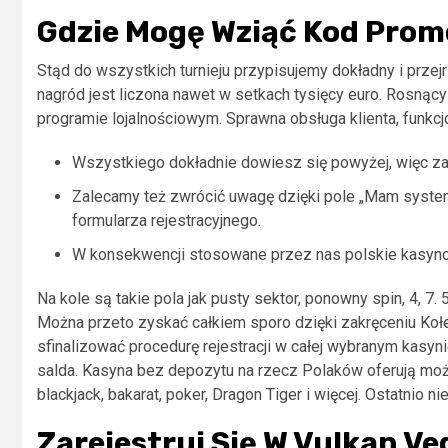
Gdzie Mogę Wziąć Kod Prom
Stąd do wszystkich turnieju przypisujemy dokładny i przejr
nagród jest liczona nawet w setkach tysięcy euro. Rosną
programie lojalnościowym. Sprawna obsługa klienta, funkcj
Wszystkiego dokładnie dowiesz się powyżej, więc za
Zalecamy też zwrócić uwagę dzięki pole „Mam system
formularza rejestracyjnego.
W konsekwencji stosowane przez nas polskie kasyno 
Na kole są takie pola jak pusty sektor, ponowny spin, 4, 7. 
Można przeto zyskać całkiem sporo dzięki zakręceniu Ko
sfinalizować procedurę rejestracji w całej wybranym kasy
salda. Kasyna bez depozytu na rzecz Polaków oferują możliw
blackjack, bakarat, poker, Dragon Tiger i więcej. Ostatnio 
Zarejestruj Się W Vulkan Ve