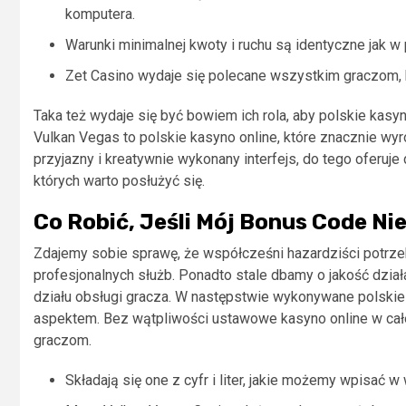
komputera.
Warunki minimalnej kwoty i ruchu są identyczne jak 
Zet Casino wydaje się polecane wszystkim graczom, 
Taka też wydaje się być bowiem ich rola, aby polskie kasy
Vulkan Vegas to polskie kasyno online, które znacznie wyró
przyjazny i kreatywnie wykonany interfejs, do tego oferuje
których warto posłużyć się.
Co Robić, Jeśli Mój Bonus Code Nie
Zdajemy sobie sprawę, że współcześni hazardziści potrzebu
profesjonalnych służb. Ponadto stale dbamy o jakość dział
działu obsługi gracza. W następstwie wykonywane polskie
aspektem. Bez wątpliwości ustawowe kasyno online w całe
graczom.
Składają się one z cyfr i liter, jakie możemy wpisać 