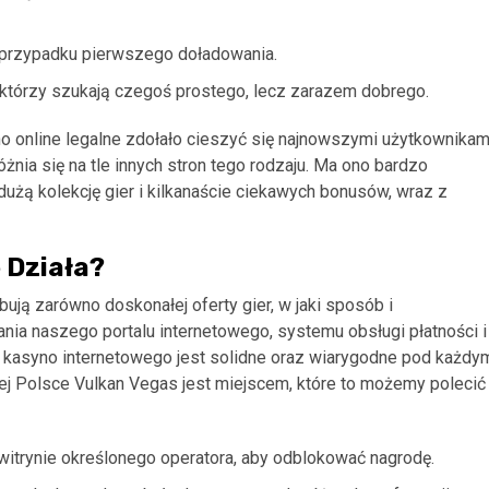
w przypadku pierwszego doładowania.
którzy szukają czegoś prostego, lecz zarazem dobrego.
no online legalne zdołało cieszyć się najnowszymi użytkownikam
żnia się na tle innych stron tego rodzaju. Ma ono bardzo
 dużą kolekcję gier i kilkanaście ciekawych bonusów, wraz z
 Działa?
ją zarówno doskonałej oferty gier, w jaki sposób i
ania naszego portalu internetowego, systemu obsługi płatności i
 kasyno internetowego jest solidne oraz wiarygodne pod każdy
j Polsce Vulkan Vegas jest miejscem, które to możemy polecić
w witrynie określonego operatora, aby odblokować nagrodę.