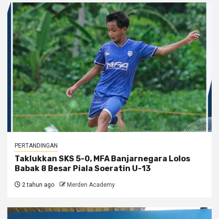
PERTANDINGAN
Taklukkan SKS 5-0, MFA Banjarnegara Lolos
Babak 8 Besar Piala Soeratin U-13
2 tahun ago
Merden Academy