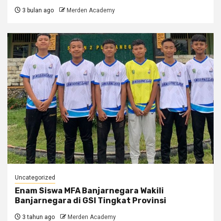
3 bulan ago
Merden Academy
Uncategorized
Enam Siswa MFA Banjarnegara Wakili
Banjarnegara di GSI Tingkat Provinsi
3 tahun ago
Merden Academy