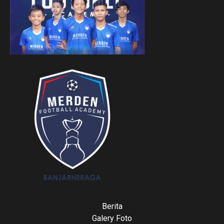
Berita
Galery Foto