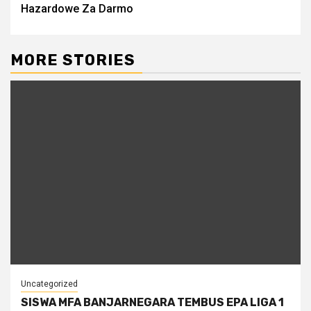
Hazardowe Za Darmo
MORE STORIES
Uncategorized
SISWA MFA BANJARNEGARA TEMBUS EPA LIGA 1