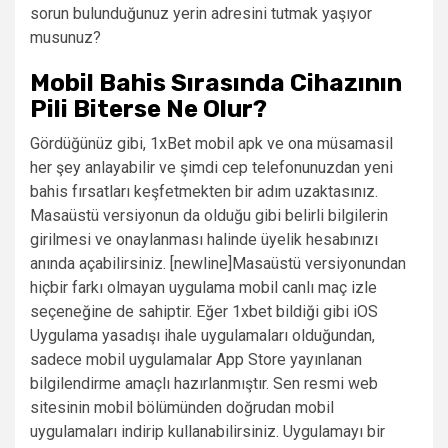
sorun bulunduğunuz yerin adresini tutmak yaşıyor
musunuz?
Mobil Bahis Sırasında Cihazının
Pili Biterse Ne Olur?
Gördüğünüz gibi, 1xBet mobil apk ve ona müsamasil
her şey anlayabilir ve şimdi cep telefonunuzdan yeni
bahis fırsatları keşfetmekten bir adım uzaktasınız.
Masaüstü versiyonun da olduğu gibi belirli bilgilerin
girilmesi ve onaylanması halinde üyelik hesabınızı
anında açabilirsiniz. [newline]Masaüstü versiyonundan
hiçbir farkı olmayan uygulama mobil canlı maç izle
seçeneğine de sahiptir. Eğer 1xbet bildiği gibi iOS
Uygulama yasadışı ihale uygulamaları olduğundan,
sadece mobil uygulamalar App Store yayınlanan
bilgilendirme amaçlı hazırlanmıştır. Sen resmi web
sitesinin mobil bölümünden doğrudan mobil
uygulamaları indirip kullanabilirsiniz. Uygulamayı bir