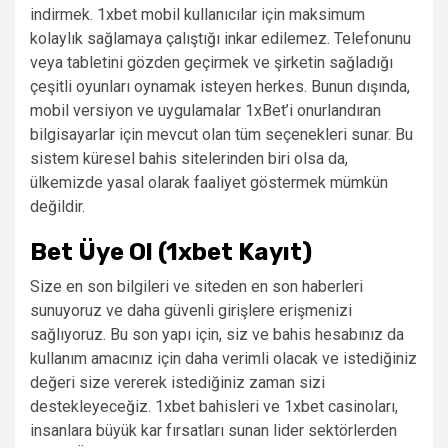
indirmek. 1xbet mobil kullanıcılar için maksimum
kolaylık sağlamaya çalıştığı inkar edilemez. Telefonunu
veya tabletini gözden geçirmek ve şirketin sağladığı
çeşitli oyunları oynamak isteyen herkes. Bunun dışında,
mobil versiyon ve uygulamalar 1xBet’i onurlandıran
bilgisayarlar için mevcut olan tüm seçenekleri sunar. Bu
sistem küresel bahis sitelerinden biri olsa da,
ülkemizde yasal olarak faaliyet göstermek mümkün
değildir.
Bet Üye Ol (1xbet Kayıt)
Size en son bilgileri ve siteden en son haberleri
sunuyoruz ve daha güvenli girişlere erişmenizi
sağlıyoruz. Bu son yapı için, siz ve bahis hesabınız da
kullanım amacınız için daha verimli olacak ve istediğiniz
değeri size vererek istediğiniz zaman sizi
destekleyeceğiz. 1xbet bahisleri ve 1xbet casinoları,
insanlara büyük kar fırsatları sunan lider sektörlerden