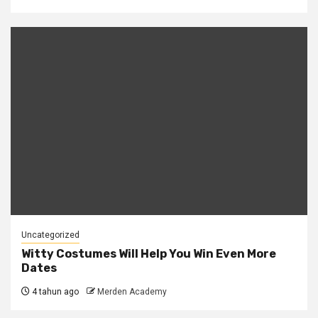
Uncategorized
Witty Costumes Will Help You Win Even More
Dates
4 tahun ago
Merden Academy