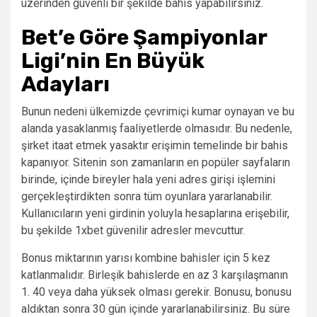
üzerinden güvenli bir şekilde bahis yapabilirsiniz.
Bet’e Göre Şampiyonlar
Ligi’nin En Büyük
Adayları
Bunun nedeni ülkemizde çevrimiçi kumar oynayan ve bu
alanda yasaklanmış faaliyetlerde olmasıdır. Bu nedenle,
şirket itaat etmek yasaktır erişimin temelinde bir bahis
kapanıyor. Sitenin son zamanların en popüler sayfaların
birinde, içinde bireyler hala yeni adres girişi işlemini
gerçekleştirdikten sonra tüm oyunlara yararlanabilir.
Kullanıcıların yeni girdinin yoluyla hesaplarına erişebilir,
bu şekilde 1xbet güvenilir adresler mevcuttur.
Bonus miktarının yarısı kombine bahisler için 5 kez
katlanmalıdır. Birleşik bahislerde en az 3 karşılaşmanın
1. 40 veya daha yüksek olması gerekir. Bonusu, bonusu
aldıktan sonra 30 gün içinde yararlanabilirsiniz. Bu süre