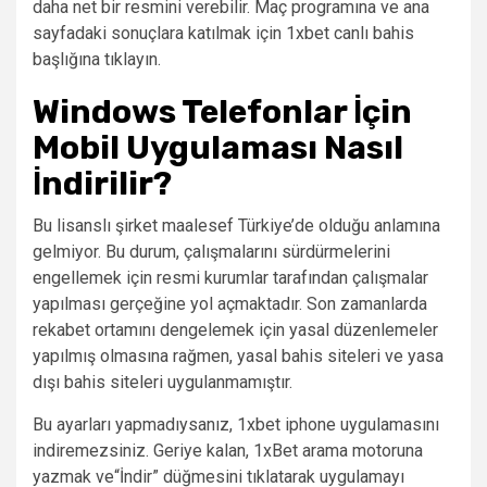
daha net bir resmini verebilir. Maç programına ve ana
sayfadaki sonuçlara katılmak için 1xbet canlı bahis
başlığına tıklayın.
Windows Telefonlar İçin
Mobil Uygulaması Nasıl
İndirilir?
Bu lisanslı şirket maalesef Türkiye’de olduğu anlamına
gelmiyor. Bu durum, çalışmalarını sürdürmelerini
engellemek için resmi kurumlar tarafından çalışmalar
yapılması gerçeğine yol açmaktadır. Son zamanlarda
rekabet ortamını dengelemek için yasal düzenlemeler
yapılmış olmasına rağmen, yasal bahis siteleri ve yasa
dışı bahis siteleri uygulanmamıştır.
Bu ayarları yapmadıysanız, 1xbet iphone uygulamasını
indiremezsiniz. Geriye kalan, 1xBet arama motoruna
yazmak ve“İndir” düğmesini tıklatarak uygulamayı