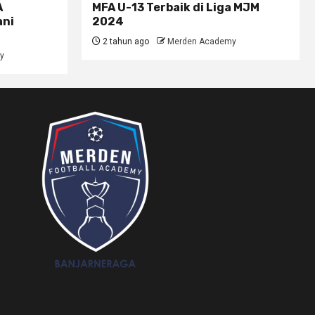
A
MFA U-13 Terbaik di Liga MJM
ani
2024
2 tahun ago
Merden Academy
y