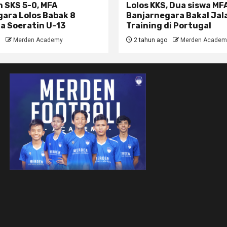
 SKS 5-0, MFA
Lolos KKS, Dua siswa MF
ara Lolos Babak 8
Banjarnegara Bakal Jal
la Soeratin U-13
Training di Portugal
Merden Academy
2 tahun ago
Merden Academ