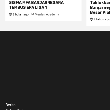
SISWA MFA BANJARNEGARA
Taklukkan
TEMBUS EPA LIGA 1
Banjarneg
Besar Pia
3 bulan ago
Merden Academy
2 tahun ago
Berita