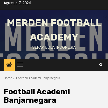
Skip
Agustus 7, 2026
to
content
MERDEN FOOTBALL
ACADEMY
SEPAK BOLA INDONESIA
Primary
Menu
Home
Football Academi Banjarnegara
Football Academi
Banjarnegara