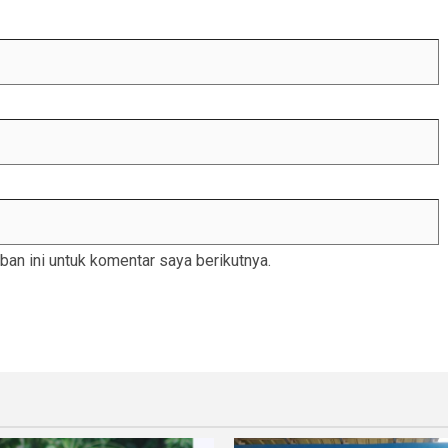
an ini untuk komentar saya berikutnya.