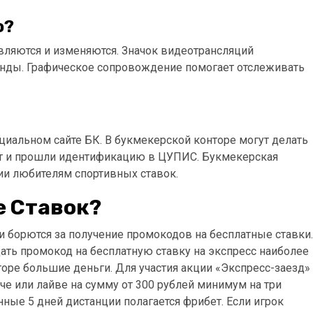
ю?
овляются и изменяются. Значок видеотрансляций
анды. Графическое сопровождение помогает отслеживать
иальном сайте БК. В букмекерской конторе могут делать
нт и прошли идентификацию в ЦУПИС. Букмекерская
ии любителям спортивных ставок.
е Ставок?
и борются за получение промокодов на бесплатные ставки.
ать промокод на бесплатную ставку на экспресс наиболее
оре большие деньги. Для участия акции «Экспресс-заезд»
че или лайве на сумму от 300 рублей минимум на три
ные 5 дней дистанции полагается фрибет. Если игрок