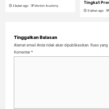
Tingkat Prov
3 bulan ago
Merden Academy
3 tahun ago
Tinggalkan Balasan
Alamat email Anda tidak akan dipublikasikan.
Ruas yang 
Komentar
*