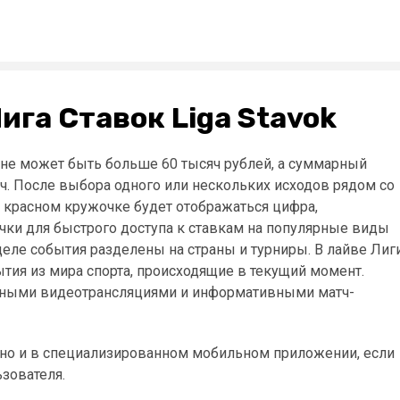
ига Ставок Liga Stavok
 не может быть больше 60 тысяч рублей, а суммарный
ч. После выбора одного или нескольких исходов рядом со
в красном кружочке будет отображаться цифра,
ки для быстрого доступа к ставкам на популярные виды
азделе события разделены на страны и турниры. В лайве Лиг
тия из мира спорта, происходящие в текущий момент.
нными видеотрансляциями и информативными матч-
но и в специализированном мобильном приложении, если
зователя.