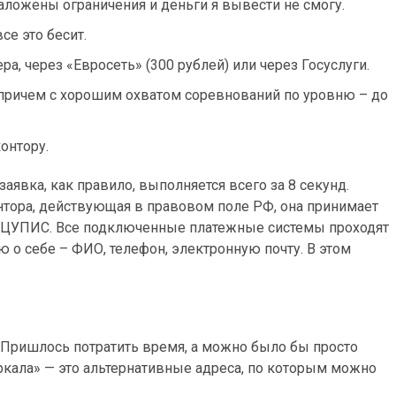
наложены ограничения и деньги я вывести не смогу.
се это бесит.
, через «Евросеть» (300 рублей) или через Госуслуги.
причем с хорошим охватом соревнований по уровню – до
онтору.
аявка, как правило, выполняется всего за 8 секунд.
нтора, действующая в правовом поле РФ, она принимает
 ЦУПИС. Все подключенные платежные системы проходят
ю о себе – ФИО, телефон, электронную почту. В этом
. Пришлось потратить время, а можно было бы просто
кала» — это альтернативные адреса, по которым можно