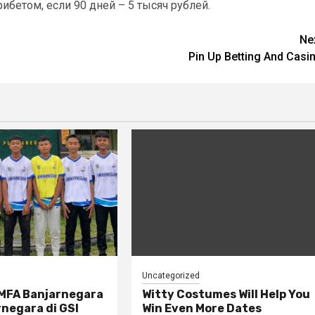
ибетом, если 90 дней – 5 тысяч рублей.
Ne
Pin Up Betting And Casi
Uncategorized
MFA Banjarnegara
Witty Costumes Will Help You
rnegara di GSI
Win Even More Dates