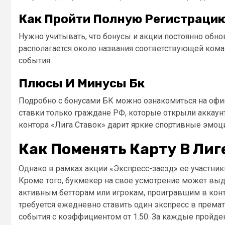
Как Пройти Полную Регистраци
Нужно учитывать, что бонусы и акции постоянно обн
располагается около названия соответствующей ком
события.
Плюсы И Минусы Бк
Подробно с бонусами БК можно ознакомиться на офиц
ставки только граждане РФ, которые открыли аккау
контора «Лига Ставок» дарит яркие спортивные эмоц
Как Поменять Карту В Лиг
Однако в рамках акции «Экспресс-заезд» ее участник
Кроме того, букмекер на свое усмотрение может выд
активным бетторам или игрокам, проигравшим в конт
требуется ежедневно ставить один экспресс в премат
события с коэффициентом от 1.50. За каждые пройден