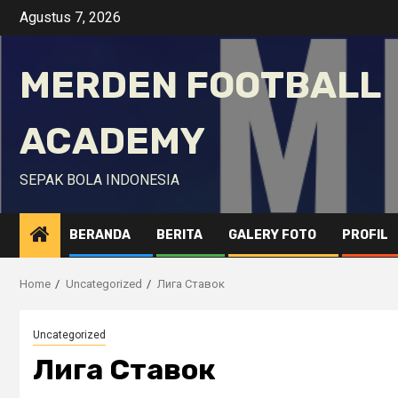
Skip
Agustus 7, 2026
to
content
MERDEN FOOTBALL
ACADEMY
SEPAK BOLA INDONESIA
BERANDA
BERITA
GALERY FOTO
PROFIL
Home
Uncategorized
Лига Ставок
Uncategorized
Лига Ставок