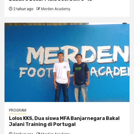
2 tahun ago
Merden Academy
PROGRAM
Lolos KKS, Dua siswa MFA Banjarnegara Bakal
Jalani Training di Portugal