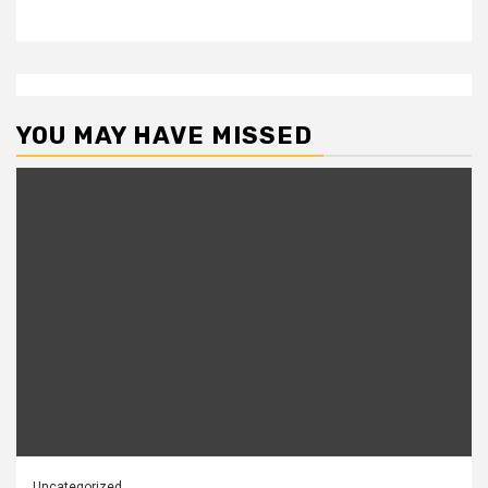
YOU MAY HAVE MISSED
Uncategorized