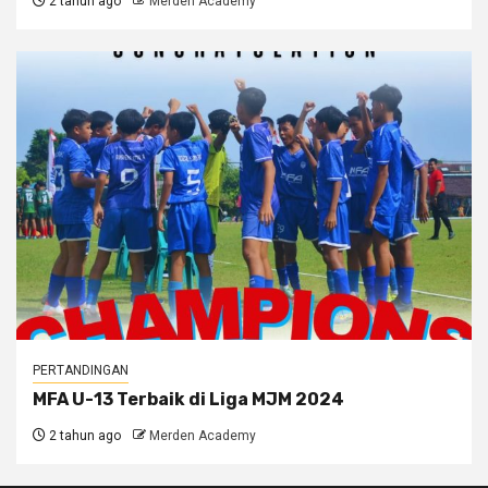
2 tahun ago
Merden Academy
PERTANDINGAN
MFA U-13 Terbaik di Liga MJM 2024
2 tahun ago
Merden Academy