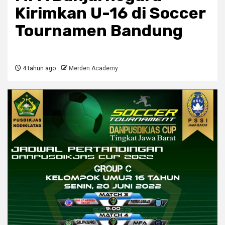
Kirimkan U-16 di Soccer
Tournamen Bandung
4 tahun ago
Merden Academy